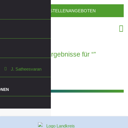
ZU DEN STELLENANGEBOTEN
Suchergebnisse für “”
J. Satheesvaran
ONEN