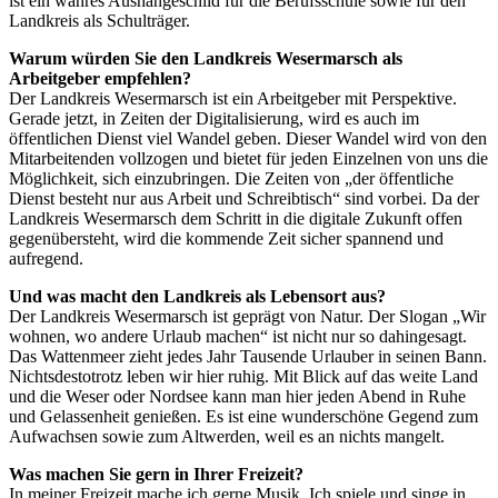
ist ein wahres Aushängeschild für die Berufsschule sowie für den
Landkreis als Schulträger.
Warum würden Sie den Landkreis Wesermarsch als
Arbeitgeber empfehlen?
Der Landkreis Wesermarsch ist ein Arbeitgeber mit Perspektive.
Gerade jetzt, in Zeiten der Digitalisierung, wird es auch im
öffentlichen Dienst viel Wandel geben. Dieser Wandel wird von den
Mitarbeitenden vollzogen und bietet für jeden Einzelnen von uns die
Möglichkeit, sich einzubringen. Die Zeiten von „der öffentliche
Dienst besteht nur aus Arbeit und Schreibtisch“ sind vorbei. Da der
Landkreis Wesermarsch dem Schritt in die digitale Zukunft offen
gegenübersteht, wird die kommende Zeit sicher spannend und
aufregend.
Und was macht den Landkreis als Lebensort aus?
Der Landkreis Wesermarsch ist geprägt von Natur. Der Slogan „Wir
wohnen, wo andere Urlaub machen“ ist nicht nur so dahingesagt.
Das Wattenmeer zieht jedes Jahr Tausende Urlauber in seinen Bann.
Nichtsdestotrotz leben wir hier ruhig. Mit Blick auf das weite Land
und die Weser oder Nordsee kann man hier jeden Abend in Ruhe
und Gelassenheit genießen. Es ist eine wunderschöne Gegend zum
Aufwachsen sowie zum Altwerden, weil es an nichts mangelt.
Was machen Sie gern in Ihrer Freizeit?
In meiner Freizeit mache ich gerne Musik. Ich spiele und singe in