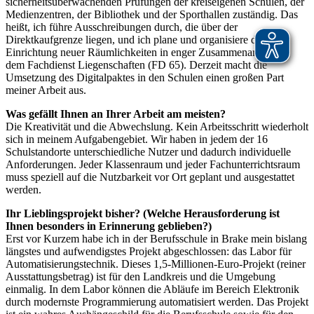
sicherheitsüberwachenden Prüfungen der kreiseigenen Schulen, der
Medienzentren, der Bibliothek und der Sporthallen zuständig. Das
heißt, ich führe Ausschreibungen durch, die über der
Direktkaufgrenze liegen, und ich plane und organisiere die
Einrichtung neuer Räumlichkeiten in enger Zusammenarbeit mit
dem Fachdienst Liegenschaften (FD 65). Derzeit macht die
Umsetzung des Digitalpaktes in den Schulen einen großen Part
meiner Arbeit aus.
Was gefällt Ihnen an Ihrer Arbeit am meisten?
Die Kreativität und die Abwechslung. Kein Arbeitsschritt wiederholt
sich in meinem Aufgabengebiet. Wir haben in jedem der 16
Schulstandorte unterschiedliche Nutzer und dadurch individuelle
Anforderungen. Jeder Klassenraum und jeder Fachunterrichtsraum
muss speziell auf die Nutzbarkeit vor Ort geplant und ausgestattet
werden.
Ihr Lieblingsprojekt bisher? (Welche Herausforderung ist
Ihnen besonders in Erinnerung geblieben?)
Erst vor Kurzem habe ich in der Berufsschule in Brake mein bislang
längstes und aufwendigstes Projekt abgeschlossen: das Labor für
Automatisierungstechnik. Dieses 1,5-Millionen-Euro-Projekt (reiner
Ausstattungsbetrag) ist für den Landkreis und die Umgebung
einmalig. In dem Labor können die Abläufe im Bereich Elektronik
durch modernste Programmierung automatisiert werden. Das Projekt