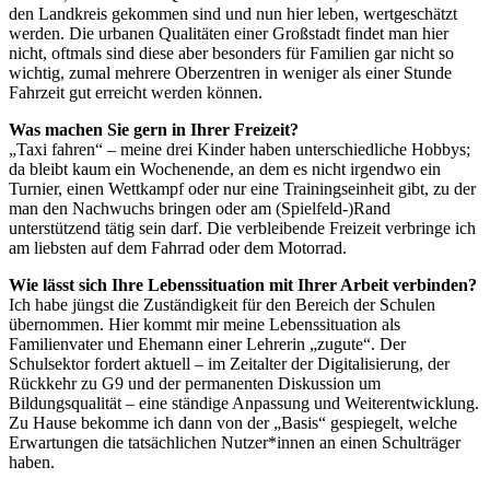
den Landkreis gekommen sind und nun hier leben, wertgeschätzt
werden. Die urbanen Qualitäten einer Großstadt findet man hier
nicht, oftmals sind diese aber besonders für Familien gar nicht so
wichtig, zumal mehrere Oberzentren in weniger als einer Stunde
Fahrzeit gut erreicht werden können.
Was machen Sie gern in Ihrer Freizeit?
„Taxi fahren“ – meine drei Kinder haben unterschiedliche Hobbys;
da bleibt kaum ein Wochenende, an dem es nicht irgendwo ein
Turnier, einen Wettkampf oder nur eine Trainingseinheit gibt, zu der
man den Nachwuchs bringen oder am (Spielfeld-)Rand
unterstützend tätig sein darf. Die verbleibende Freizeit verbringe ich
am liebsten auf dem Fahrrad oder dem Motorrad.
Wie lässt sich Ihre Lebenssituation mit Ihrer Arbeit verbinden?
Ich habe jüngst die Zuständigkeit für den Bereich der Schulen
übernommen. Hier kommt mir meine Lebenssituation als
Familienvater und Ehemann einer Lehrerin „zugute“. Der
Schulsektor fordert aktuell – im Zeitalter der Digitalisierung, der
Rückkehr zu G9 und der permanenten Diskussion um
Bildungsqualität – eine ständige Anpassung und Weiterentwicklung.
Zu Hause bekomme ich dann von der „Basis“ gespiegelt, welche
Erwartungen die tatsächlichen Nutzer*innen an einen Schulträger
haben.