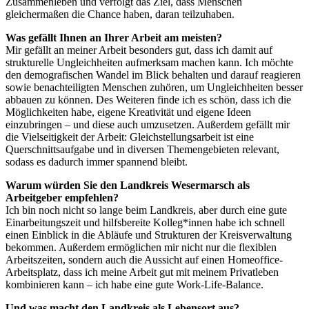
Zusammenleben und verfolgt das Ziel, dass Menschen
gleichermaßen die Chance haben, daran teilzuhaben.
Was gefällt Ihnen an Ihrer Arbeit am meisten?
Mir gefällt an meiner Arbeit besonders gut, dass ich damit auf
strukturelle Ungleichheiten aufmerksam machen kann. Ich möchte
den demografischen Wandel im Blick behalten und darauf reagieren
sowie benachteiligten Menschen zuhören, um Ungleichheiten besser
abbauen zu können. Des Weiteren finde ich es schön, dass ich die
Möglichkeiten habe, eigene Kreativität und eigene Ideen
einzubringen – und diese auch umzusetzen. Außerdem gefällt mir
die Vielseitigkeit der Arbeit: Gleichstellungsarbeit ist eine
Querschnittsaufgabe und in diversen Themengebieten relevant,
sodass es dadurch immer spannend bleibt.
Warum würden Sie den Landkreis Wesermarsch als
Arbeitgeber empfehlen?
Ich bin noch nicht so lange beim Landkreis, aber durch eine gute
Einarbeitungszeit und hilfsbereite Kolleg*innen habe ich schnell
einen Einblick in die Abläufe und Strukturen der Kreisverwaltung
bekommen. Außerdem ermöglichen mir nicht nur die flexiblen
Arbeitszeiten, sondern auch die Aussicht auf einen Homeoffice-
Arbeitsplatz, dass ich meine Arbeit gut mit meinem Privatleben
kombinieren kann – ich habe eine gute Work-Life-Balance.
Und was macht den Landkreis als Lebensort aus?