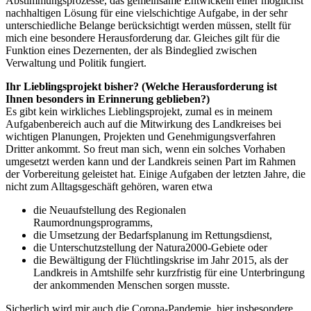
Abstimmungsprozesse, das gemeinsame Entwickeln einer möglichst
nachhaltigen Lösung für eine vielschichtige Aufgabe, in der sehr
unterschiedliche Belange berücksichtigt werden müssen, stellt für
mich eine besondere Herausforderung dar. Gleiches gilt für die
Funktion eines Dezernenten, der als Bindeglied zwischen
Verwaltung und Politik fungiert.
Ihr Lieblingsprojekt bisher? (Welche Herausforderung ist
Ihnen besonders in Erinnerung geblieben?)
Es gibt kein wirkliches Lieblingsprojekt, zumal es in meinem
Aufgabenbereich auch auf die Mitwirkung des Landkreises bei
wichtigen Planungen, Projekten und Genehmigungsverfahren
Dritter ankommt. So freut man sich, wenn ein solches Vorhaben
umgesetzt werden kann und der Landkreis seinen Part im Rahmen
der Vorbereitung geleistet hat. Einige Aufgaben der letzten Jahre, die
nicht zum Alltagsgeschäft gehören, waren etwa
die Neuaufstellung des Regionalen
Raumordnungsprogramms,
die Umsetzung der Bedarfsplanung im Rettungsdienst,
die Unterschutzstellung der Natura2000-Gebiete oder
die Bewältigung der Flüchtlingskrise im Jahr 2015, als der
Landkreis in Amtshilfe sehr kurzfristig für eine Unterbringung
der ankommenden Menschen sorgen musste.
Sicherlich wird mir auch die Corona-Pandemie, hier insbesondere