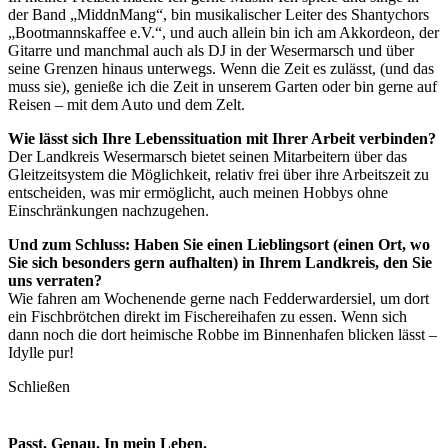
der Band „MiddnMang“, bin musikalischer Leiter des Shantychors
„Bootmannskaffee e.V.“, und auch allein bin ich am Akkordeon, der
Gitarre und manchmal auch als DJ in der Wesermarsch und über
seine Grenzen hinaus unterwegs. Wenn die Zeit es zulässt, (und das
muss sie), genieße ich die Zeit in unserem Garten oder bin gerne auf
Reisen – mit dem Auto und dem Zelt.
Wie lässt sich Ihre Lebenssituation mit Ihrer Arbeit verbinden?
Der Landkreis Wesermarsch bietet seinen Mitarbeitern über das
Gleitzeitsystem die Möglichkeit, relativ frei über ihre Arbeitszeit zu
entscheiden, was mir ermöglicht, auch meinen Hobbys ohne
Einschränkungen nachzugehen.
Und zum Schluss: Haben Sie einen Lieblingsort (einen Ort, wo
Sie sich besonders gern aufhalten) in Ihrem Landkreis, den Sie
uns verraten?
Wie fahren am Wochenende gerne nach Fedderwardersiel, um dort
ein Fischbrötchen direkt im Fischereihafen zu essen. Wenn sich
dann noch die dort heimische Robbe im Binnenhafen blicken lässt –
Idylle pur!
Schließen
Passt. Genau. In mein Leben.