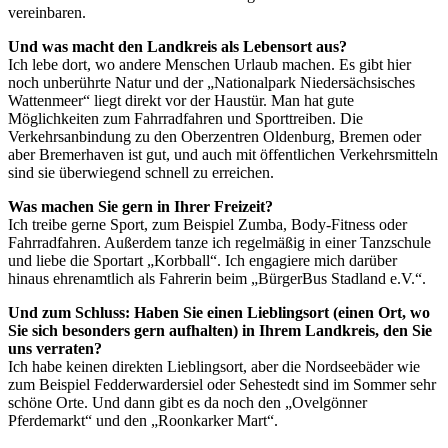
vereinbaren.
Und was macht den Landkreis als Lebensort aus?
Ich lebe dort, wo andere Menschen Urlaub machen. Es gibt hier
noch unberührte Natur und der „Nationalpark Niedersächsisches
Wattenmeer“ liegt direkt vor der Haustür. Man hat gute
Möglichkeiten zum Fahrradfahren und Sporttreiben. Die
Verkehrsanbindung zu den Oberzentren Oldenburg, Bremen oder
aber Bremerhaven ist gut, und auch mit öffentlichen Verkehrsmitteln
sind sie überwiegend schnell zu erreichen.
Was machen Sie gern in Ihrer Freizeit?
Ich treibe gerne Sport, zum Beispiel Zumba, Body-Fitness oder
Fahrradfahren. Außerdem tanze ich regelmäßig in einer Tanzschule
und liebe die Sportart „Korbball“. Ich engagiere mich darüber
hinaus ehrenamtlich als Fahrerin beim „BürgerBus Stadland e.V.“.
Und zum Schluss: Haben Sie einen Lieblingsort (einen Ort, wo
Sie sich besonders gern aufhalten) in Ihrem Landkreis, den Sie
uns verraten?
Ich habe keinen direkten Lieblingsort, aber die Nordseebäder wie
zum Beispiel Fedderwardersiel oder Sehestedt sind im Sommer sehr
schöne Orte. Und dann gibt es da noch den „Ovelgönner
Pferdemarkt“ und den „Roonkarker Mart“.